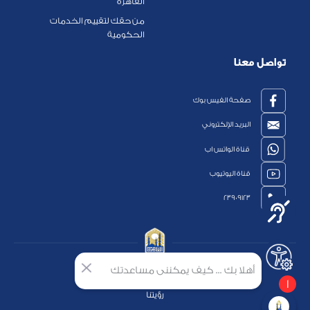
القاهرة
من حقك لتقييم الخدمات
الحكومية
تواصل معنا
صفحة الفيس بوك
البريد الإلكتروني
قناة الواتس اب
قناة اليوتيوب
23909123
أهلا بك ... كيف يمكننى مساعدتك
الرئيسية
1
رؤيتنا